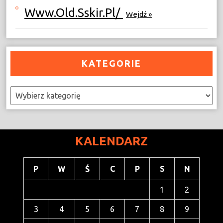
Www.old.sskir.pl/
Wejdź »
KATEGORIE
Kategorie
KALENDARZ
P
W
Ś
C
P
S
N
1
2
3
4
5
6
7
8
9