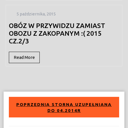
5
5 października, 2015
października,
OBÓZ W PRZYWIDZU ZAMIAST
2015
OBOZU Z ZAKOPANYM :( 2015
CZ.2/3
Read
Read More
More
POPRZEDNIA STORNA UZUPEŁNIANA
DO 04.2014R