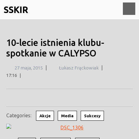
Skip
SSKIR
to
content
O
M
10-lecie istnienia klubu-
spotkanie w CALYPSO
27
|
|
27 maja, 2015
Łukasz Frąckowiak
maja,
17:16
|
2015
Categories:
Akcje
Media
Sukcesy