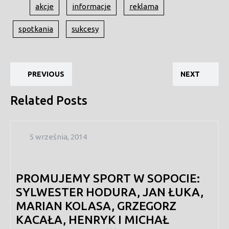
akcje
informacje
reklama
spotkania
sukcesy
Nawigacja
Previous
Ne
wpisu
PREVIOUS
NEXT
post:
pos
Related Posts
5
5 września, 2014
września,
2014
PROMUJEMY SPORT W SOPOCIE:
SYLWESTER HODURA, JAN ŁUKA,
MARIAN KOLASA, GRZEGORZ
KACAŁA, HENRYK I MICHAŁ