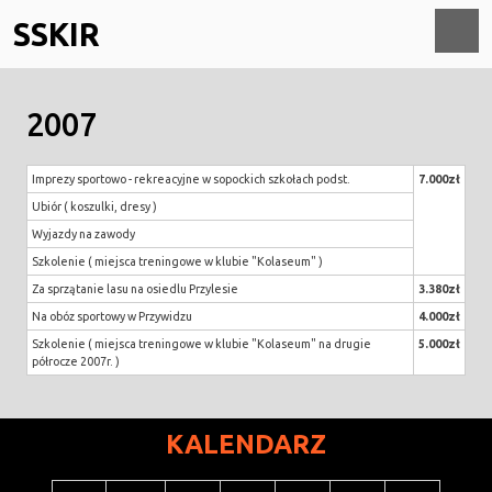
Skip
SSKIR
to
content
O
2007
M
Imprezy sportowo - rekreacyjne w sopockich szkołach podst.
7.000zł
Ubiór ( koszulki, dresy )
Wyjazdy na zawody
Szkolenie ( miejsca treningowe w klubie "Kolaseum" )
Za sprzątanie lasu na osiedlu Przylesie
3.380zł
Na obóz sportowy w Przywidzu
4.000zł
Szkolenie ( miejsca treningowe w klubie "Kolaseum" na drugie
5.000zł
półrocze 2007r. )
KALENDARZ