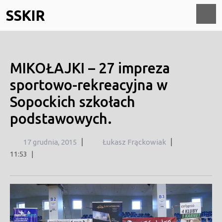
Skip
SSKIR
to
content
O
M
MIKOŁAJKI – 27 impreza
sportowo-rekreacyjna w
Sopockich szkołach
podstawowych.
17
|
|
17 grudnia, 2015
Łukasz Frąckowiak
grudnia,
11:53
|
2015