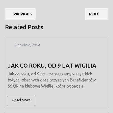
Nawigacja
Previous
Ne
wpisu
PREVIOUS
NEXT
post:
pos
Related Posts
6
6 grudnia, 2014
grudnia,
2014
JAK CO ROKU, OD 9 LAT WIGILIA
Jak co roku, od 9 lat – zapraszamy wszystkich
byłych, obecnych oraz przyszłych Beneficjentów
SSKiR na klubową Wigilię, która odbędzie
Read
Read More
More