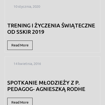
10
10 stycznia, 2020
stycznia,
2020
TRENING I ŻYCZENIA ŚWIĄTECZNE
OD SSKIR 2019
Read
Read More
More
14
14 kwietnia, 2016
kwietnia,
2016
SPOTKANIE MŁODZIEŻY Z P.
PEDAGOG- AGNIESZKĄ RODHE
Read
Read More