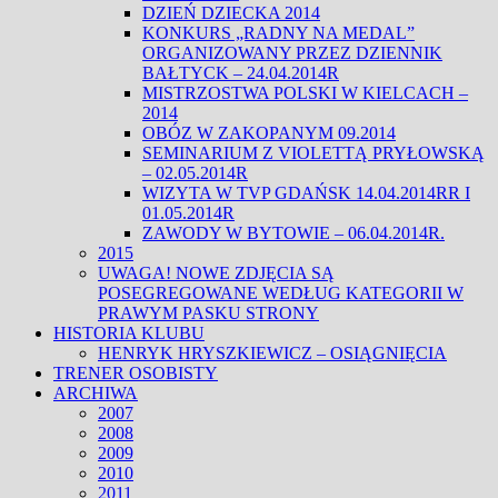
DZIEŃ DZIECKA 2014
KONKURS „RADNY NA MEDAL”
ORGANIZOWANY PRZEZ DZIENNIK
BAŁTYCK – 24.04.2014R
MISTRZOSTWA POLSKI W KIELCACH –
2014
OBÓZ W ZAKOPANYM 09.2014
SEMINARIUM Z VIOLETTĄ PRYŁOWSKĄ
– 02.05.2014R
WIZYTA W TVP GDAŃSK 14.04.2014RR I
01.05.2014R
ZAWODY W BYTOWIE – 06.04.2014R.
2015
UWAGA! NOWE ZDJĘCIA SĄ
POSEGREGOWANE WEDŁUG KATEGORII W
PRAWYM PASKU STRONY
HISTORIA KLUBU
HENRYK HRYSZKIEWICZ – OSIĄGNIĘCIA
TRENER OSOBISTY
ARCHIWA
2007
2008
2009
2010
2011