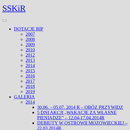
Skip
Facebook
Twitter
SSKiR
to
content
Open
Menu
DOTACJE BIP
2007
2008
2009
2010
2012
2013
2014
2015
2016
2017
2018
2019
GALERIA
2014
30.06. – 05.07. 2014 R – OBÓZ PRZYWIDZ
5 DNI AKCJI „WAKACJE ZA WŁASNE
PIENIĄDZE” – 12.04-17.04.2014R
DEBIUTY W OSTROWII MOZOWIECKIEJ –
22.03.2014R.