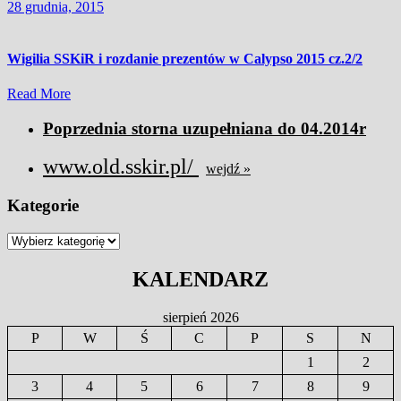
More
28
28 grudnia, 2015
grudnia,
2015
Wigilia SSKiR i rozdanie prezentów w Calypso 2015 cz.2/2
Read
Read More
More
Poprzednia storna uzupełniana do 04.2014r
www.old.sskir.pl/
wejdź »
Kategorie
Kategorie
KALENDARZ
sierpień 2026
P
W
Ś
C
P
S
N
1
2
3
4
5
6
7
8
9