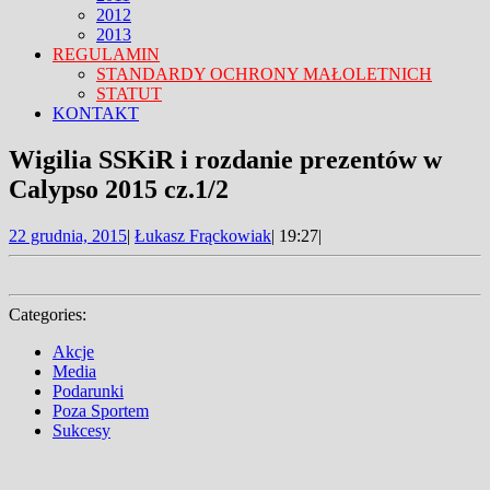
2012
2013
REGULAMIN
STANDARDY OCHRONY MAŁOLETNICH
STATUT
KONTAKT
FACEBOOK
TWITTER
CLOSE
Wigilia SSKiR i rozdanie prezentów w
MENU
Calypso 2015 cz.1/2
22
22 grudnia, 2015
|
Łukasz Frąckowiak
|
19:27
|
grudnia,
2015
Categories:
Akcje
Media
Podarunki
Poza Sportem
Sukcesy