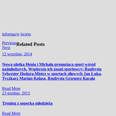
informacje
święta
Nawigacja
Previous
Previous
Related Posts
Next
post:
Next
wpisu
post:
12
12 września, 2014
września,
2014
Nowa ulotka Henia i Michała promująca sport wśród
najmłodszych. Wspierają ich znani sportowcy: Rugbysta
Sylwester Hodura,Mistrz w sportach siłowych Jan Łuka,
Tyczkarz Marian Kolasa, Rugbysta Grzegorz Kacała
Read
Read More
More
23
23 grudnia, 2015
grudnia,
2015
Trening z sopocką młodzieżą
Read
Read More