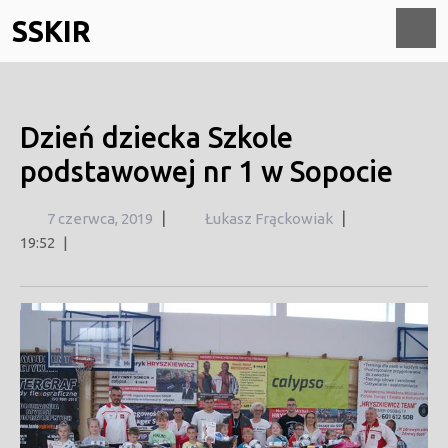
Skip
SSKIR
to
content
O
M
Dzień dziecka Szkole
podstawowej nr 1 w Sopocie
7
|
|
7 czerwca, 2019
Łukasz Frąckowiak
czerwca,
19:52
|
2019