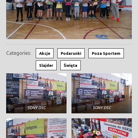
Categories:
Akcje
Podarunki
Poza Sportem
Slajder
Święta
SONY DSC
SONY DSC