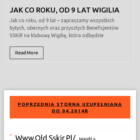
JAK CO ROKU, OD 9 LAT WIGILIA
Jak co roku, od 9 lat – zapraszamy wszystkich
byłych, obecnych oraz przyszłych Beneficjentów
SSKiR na klubową Wigilię, która odbędzie
Read
Read More
More
POPRZEDNIA STORNA UZUPEŁNIANA
DO 04.2014R
Www.old.sskir.pl/
Wejdź »