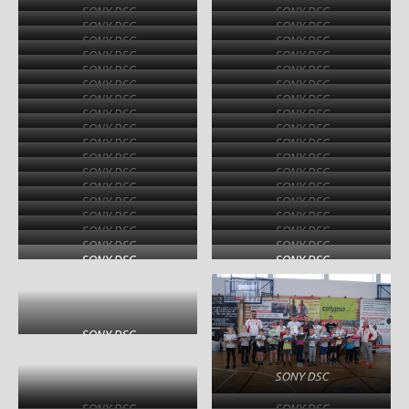
SONY DSC
SONY DSC
SONY DSC
SONY DSC
SONY DSC
SONY DSC
SONY DSC
SONY DSC
SONY DSC
SONY DSC
SONY DSC
SONY DSC
SONY DSC
SONY DSC
SONY DSC
SONY DSC
SONY DSC
SONY DSC
SONY DSC
SONY DSC
SONY DSC
SONY DSC
SONY DSC
SONY DSC
SONY DSC
SONY DSC
SONY DSC
SONY DSC
SONY DSC
SONY DSC
SONY DSC
SONY DSC
SONY DSC
SONY DSC
SONY DSC
SONY DSC
SONY DSC
SONY DSC
SONY DSC
SONY DSC