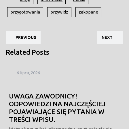
przygotowania
przywidz
zakopane
Nawigacja
Previous
Ne
wpisu
PREVIOUS
NEXT
post:
pos
Related Posts
6
6 lipca, 2026
lipca,
2026
UWAGA ZAWODNICY!
ODPOWIEDZI NA NAJCZĘŚCIEJ
POJAWIAJĄCE SIĘ PYTANIA W
TREŚCI WPISU.
Ważny komunikat informacyjny, gdyż pojawia się