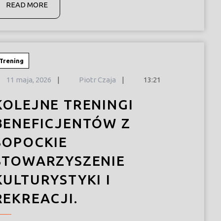
READ
READ MORE
MORE
Trening
11
11 maja, 2026
|
Piotr Czaja
|
13:21
maja,
2026
KOLEJNE TRENINGI
BENEFICJENTÓW Z
SOPOCKIE
STOWARZYSZENIE
KULTURYSTYKI I
REKREACJI.