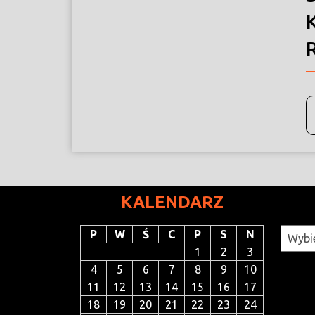
KALENDARZ
Katego
P
W
Ś
C
P
S
N
1
2
3
4
5
6
7
8
9
10
11
12
13
14
15
16
17
18
19
20
21
22
23
24