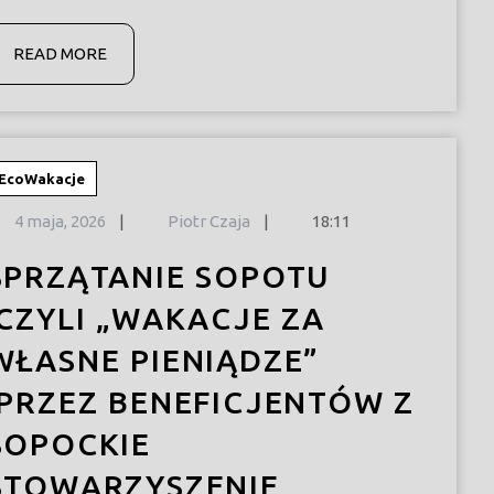
READ
READ MORE
MORE
EcoWakacje
4
4 maja, 2026
|
Piotr Czaja
|
18:11
maja,
2026
SPRZĄTANIE SOPOTU
,CZYLI „WAKACJE ZA
WŁASNE PIENIĄDZE”
,PRZEZ BENEFICJENTÓW Z
SOPOCKIE
STOWARZYSZENIE