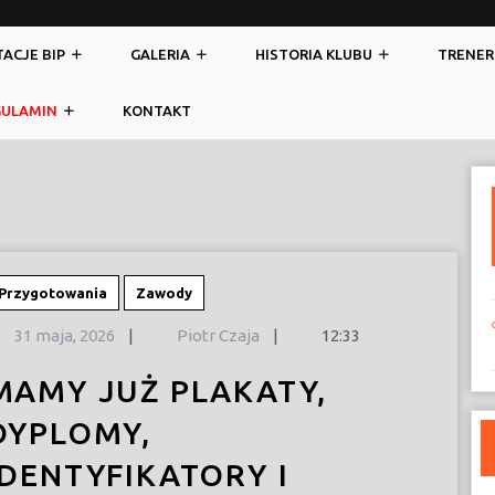
ACJE BIP
GALERIA
HISTORIA KLUBU
TRENER
GULAMIN
KONTAKT
Przygotowania
Zawody
31
31 maja, 2026
|
Piotr Czaja
|
12:33
maja,
2026
MAMY JUŻ PLAKATY,
DYPLOMY,
IDENTYFIKATORY I