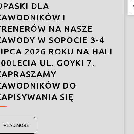
OPASKI DLA
K
ZAWODNIKÓW I
TRENERÓW NA NASZE
ZAWODY W SOPOCIE 3-4
LIPCA 2026 ROKU NA HALI
100LECIA UL. GOYKI 7.
ZAPRASZAMY
ZAWODNIKÓW DO
ZAPISYWANIA SIĘ
READ
READ MORE
MORE