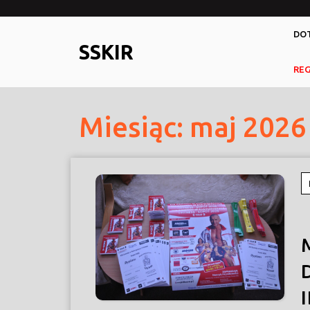
Skip
to
DOT
content
SSKIR
RE
Miesiąc:
maj 2026