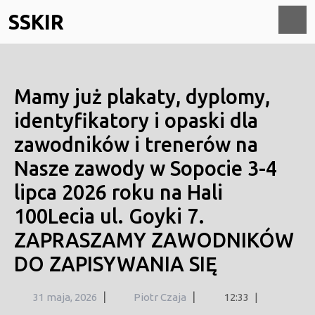
Skip
SSKIR
to
content
O
M
Mamy już plakaty, dyplomy,
identyfikatory i opaski dla
zawodników i trenerów na
Nasze zawody w Sopocie 3-4
lipca 2026 roku na Hali
100Lecia ul. Goyki 7.
ZAPRASZAMY ZAWODNIKÓW
DO ZAPISYWANIA SIĘ
31
|
|
31 maja, 2026
Piotr Czaja
12:33
|
maja,