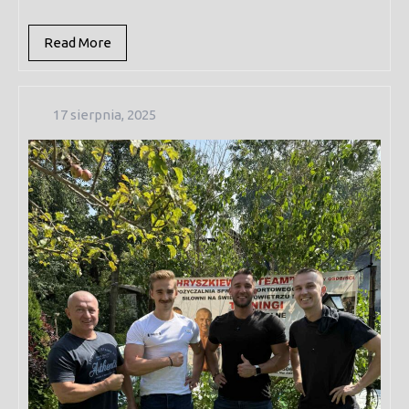
Read
Read More
More
17
17 sierpnia, 2025
sierpnia,
2025