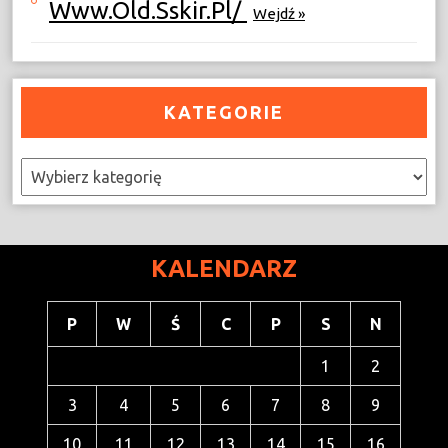
Www.old.sskir.pl/
Wejdź »
KATEGORIE
Kategorie
KALENDARZ
P
W
Ś
C
P
S
N
1
2
3
4
5
6
7
8
9
10
11
12
13
14
15
16