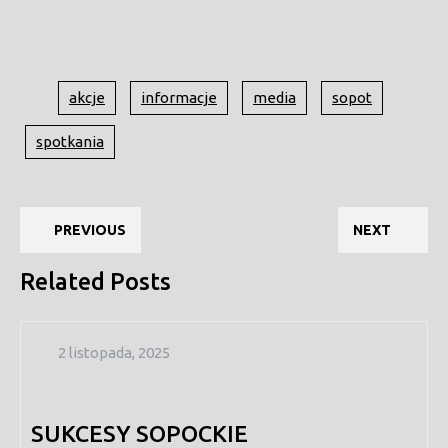
akcje
informacje
media
sopot
spotkania
Nawigacja
Previous
Ne
wpisu
PREVIOUS
NEXT
post:
pos
Related Posts
2
2 listopada, 2025
listopada,
2025
SUKCESY SOPOCKIE