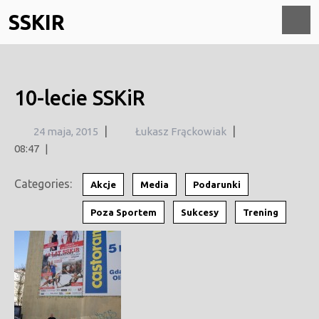
Skip
SSKIR
to
content
O
M
10-lecie SSKiR
24
|
|
24 maja, 2015
Łukasz Frąckowiak
maja,
08:47
|
2015
Categories:
Akcje
Media
Podarunki
Poza Sportem
Sukcesy
Trening