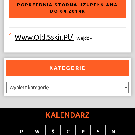
POPRZEDNIA STORNA UZUPEŁNIANA
DO 04.2014R
Www.old.sskir.pl/
Wejdź »
KATEGORIE
Kategorie
KALENDARZ
P
W
Ś
C
P
S
N