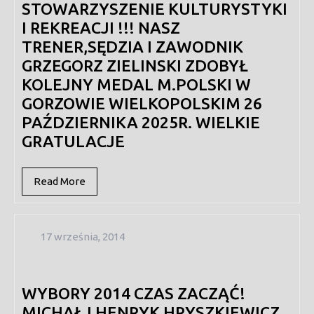
STOWARZYSZENIE KULTURYSTYKI
I REKREACJI !!! NASZ
TRENER,SĘDZIA I ZAWODNIK
GRZEGORZ ZIELINSKI ZDOBYŁ
KOLEJNY MEDAL M.POLSKI W
GORZOWIE WIELKOPOLSKIM 26
PAŹDZIERNIKA 2025R. WIELKIE
GRATULACJE
Read
Read More
More
17
17 września, 2014
września,
2014
WYBORY 2014 CZAS ZACZĄĆ!
MICHAŁ I HENRYK HRYSZKIEWICZ