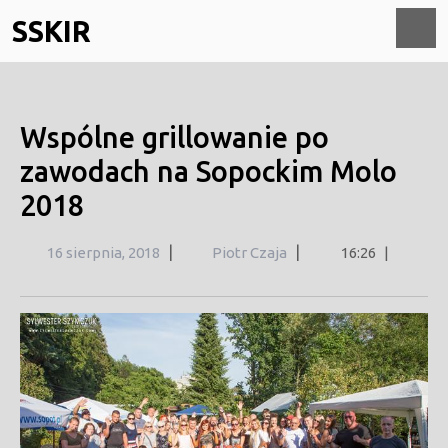
Skip
SSKIR
to
content
O
M
Wspólne grillowanie po
zawodach na Sopockim Molo
2018
16
|
|
16 sierpnia, 2018
Piotr Czaja
16:26
|
sierpnia,
2018