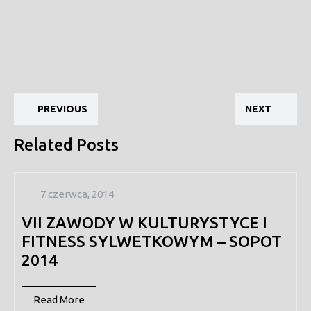
Nawigacja
Previous
Ne
wpisu
PREVIOUS
NEXT
post:
pos
Related Posts
7
7 czerwca, 2014
czerwca,
VII ZAWODY W KULTURYSTYCE I
2014
FITNESS SYLWETKOWYM – SOPOT
2014
Read
Read More