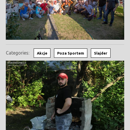
Categories:
Akcje
Poza Sportem
Slajder