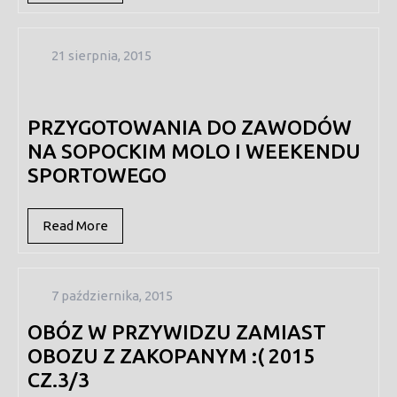
More
21
21 sierpnia, 2015
sierpnia,
2015
PRZYGOTOWANIA DO ZAWODÓW
NA SOPOCKIM MOLO I WEEKENDU
SPORTOWEGO
Read
Read More
More
7
7 października, 2015
października,
OBÓZ W PRZYWIDZU ZAMIAST
2015
OBOZU Z ZAKOPANYM :( 2015
CZ.3/3