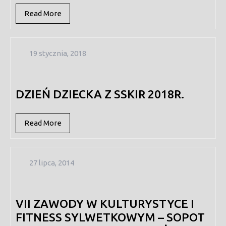
Read
Read More
More
19
19 stycznia, 2018
stycznia,
2018
DZIEŃ DZIECKA Z SSKIR 2018R.
Read
Read More
More
27
27 lipca, 2014
lipca,
2014
VII ZAWODY W KULTURYSTYCE I
FITNESS SYLWETKOWYM – SOPOT