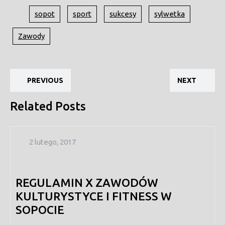
sopot
sport
sukcesy
sylwetka
Zawody
Nawigacja
Previous
Ne
wpisu
PREVIOUS
NEXT
post:
pos
Related Posts
2
2 lutego, 2017
lutego,
2017
REGULAMIN X ZAWODÓW
KULTURYSTYCE I FITNESS W
SOPOCIE