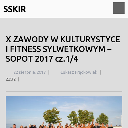
Skip
SSKIR
to
content
O
M
X ZAWODY W KULTURYSTYCE
I FITNESS SYLWETKOWYM –
SOPOT 2017 cz.1/4
22
|
|
22 sierpnia, 2017
Łukasz Frąckowiak
sierpnia,
22:32
|
2017