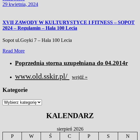
More
29
29 kwietnia, 2024
kwietnia,
2024
XVII ZAWODY W KULTURYSTYCE I FITNESS – SOPOT
2024 – Regulamin – Hala 100 Lecia
Sopot ul.Goyki 7 – Hala 100 Lecia
Read
Read More
More
Poprzednia storna uzupełniana do 04.2014r
www.old.sskir.pl/
wejdź »
Kategorie
Kategorie
KALENDARZ
sierpień 2026
P
W
Ś
C
P
S
N