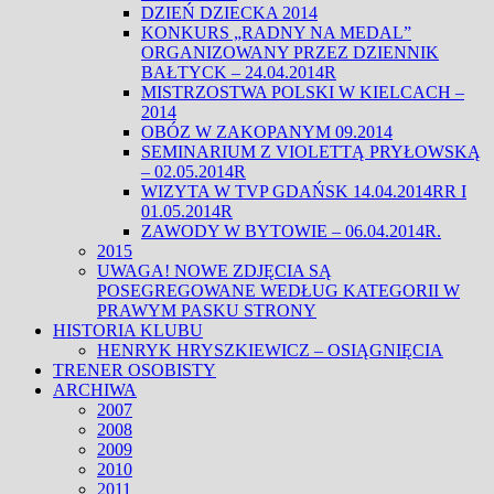
DZIEŃ DZIECKA 2014
KONKURS „RADNY NA MEDAL”
ORGANIZOWANY PRZEZ DZIENNIK
BAŁTYCK – 24.04.2014R
MISTRZOSTWA POLSKI W KIELCACH –
2014
OBÓZ W ZAKOPANYM 09.2014
SEMINARIUM Z VIOLETTĄ PRYŁOWSKĄ
– 02.05.2014R
WIZYTA W TVP GDAŃSK 14.04.2014RR I
01.05.2014R
ZAWODY W BYTOWIE – 06.04.2014R.
2015
UWAGA! NOWE ZDJĘCIA SĄ
POSEGREGOWANE WEDŁUG KATEGORII W
PRAWYM PASKU STRONY
HISTORIA KLUBU
HENRYK HRYSZKIEWICZ – OSIĄGNIĘCIA
TRENER OSOBISTY
ARCHIWA
2007
2008
2009
2010
2011