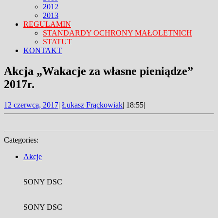
2012
2013
REGULAMIN
STANDARDY OCHRONY MAŁOLETNICH
STATUT
KONTAKT
FACEBOOK
TWITTER
CLOSE
Akcja „Wakacje za własne pieniądze”
MENU
2017r.
12
12 czerwca, 2017
|
Łukasz Frąckowiak
|
18:55
|
czerwca,
2017
Categories:
Akcje
SONY DSC
SONY DSC