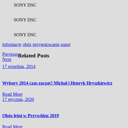
SONY DSC
SONY DSC
SONY DSC
informacje
obóz
przygotowania
sopot
Nawigacja
Previous
Previous
Related Posts
Next
post:
Next
wpisu
post:
17
17 września, 2014
września,
2014
Wybory 2014 czas zacząć! Michał i Henryk Hryszkiewicz
Read
Read More
More
17
17 stycznia, 2020
stycznia,
2020
Obóz letni w Przywidzu 2019
Read
Read More