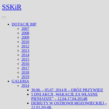
Skip
Facebook
Twitter
SSKiR
to
content
Open
Menu
DOTACJE BIP
2007
2008
2009
2010
2012
2013
2014
2015
2016
2017
2018
2019
GALERIA
2014
30.06. – 05.07. 2014 R – OBÓZ PRZYWIDZ
5 DNI AKCJI „WAKACJE ZA WŁASNE
PIENIĄDZE” – 12.04-17.04.2014R
DEBIUTY W OSTROWII MOZOWIECKIEJ –
22.03.2014R.