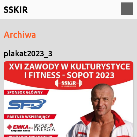
Skip
SSKIR
to
content
O
Archiwa
M
plakat2023_3