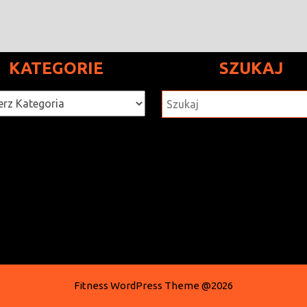
KATEGORIE
SZUKAJ
rie
SZUKAJ
Fitness WordPress Theme
@2026