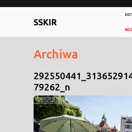
Skip
to
DOT
content
SSKIR
RE
Archiwa
292550441_31365291
79262_n