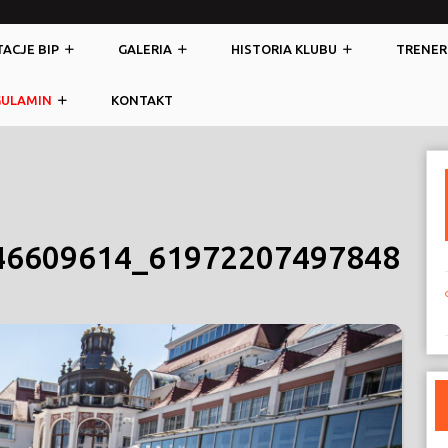
ACJE BIP
GALERIA
HISTORIA KLUBU
TRENER
GULAMIN
KONTAKT
46609614_61972207497848