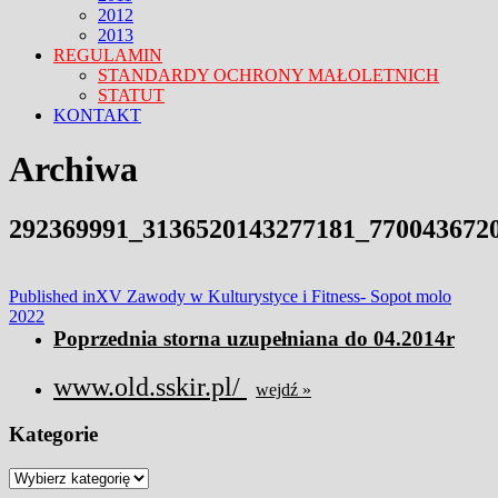
2012
2013
REGULAMIN
STANDARDY OCHRONY MAŁOLETNICH
STATUT
KONTAKT
FACEBOOK
TWITTER
CLOSE
Archiwa
MENU
292369991_3136520143277181_770043672
Nawigacja
Published in
XV Zawody w Kulturystyce i Fitness- Sopot molo
2022
wpisu
Poprzednia storna uzupełniana do 04.2014r
www.old.sskir.pl/
wejdź »
Kategorie
Kategorie