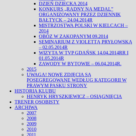
DZIEŃ DZIECKA 2014
KONKURS „RADNY NA MEDAL”
ORGANIZOWANY PRZEZ DZIENNIK
BAŁTYCK – 24.04.2014R
MISTRZOSTWA POLSKI W KIELCACH –
2014
OBÓZ W ZAKOPANYM 09.2014
SEMINARIUM Z VIOLETTĄ PRYŁOWSKĄ
– 02.05.2014R
WIZYTA W TVP GDAŃSK 14.04.2014RR I
01.05.2014R
ZAWODY W BYTOWIE – 06.04.2014R.
2015
UWAGA! NOWE ZDJĘCIA SĄ
POSEGREGOWANE WEDŁUG KATEGORII W
PRAWYM PASKU STRONY
HISTORIA KLUBU
HENRYK HRYSZKIEWICZ – OSIĄGNIĘCIA
TRENER OSOBISTY
ARCHIWA
2007
2008
2009
2010
2011