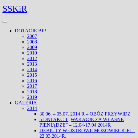
Skip
Facebook
Twitter
SSKiR
to
content
Open
Menu
DOTACJE BIP
2007
2008
2009
2010
2012
2013
2014
2015
2016
2017
2018
2019
GALERIA
2014
30.06. – 05.07. 2014 R – OBÓZ PRZYWIDZ
5 DNI AKCJI „WAKACJE ZA WŁASNE
PIENIĄDZE” – 12.04-17.04.2014R
DEBIUTY W OSTROWII MOZOWIECKIEJ –
22.03.2014R.