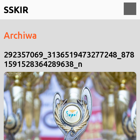
Skip
SSKIR
to
content
O
Archiwa
M
292357069_3136519473277248_878
1591528364289638_n