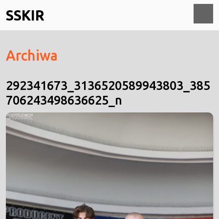
Skip
SSKIR
to
content
O
Archiwa
M
292341673_3136520589943803_385
706243498636625_n