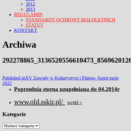
2012
2013
REGULAMIN
STANDARDY OCHRONY MAŁOLETNICH
STATUT
KONTAKT
FACEBOOK
TWITTER
CLOSE
Archiwa
MENU
292278865_3136520556610473_856962012
Nawigacja
Published in
XV Zawody w Kulturystyce i Fitness- Sopot molo
2022
wpisu
Poprzednia storna uzupełniana do 04.2014r
www.old.sskir.pl/
wejdź »
Kategorie
Kategorie