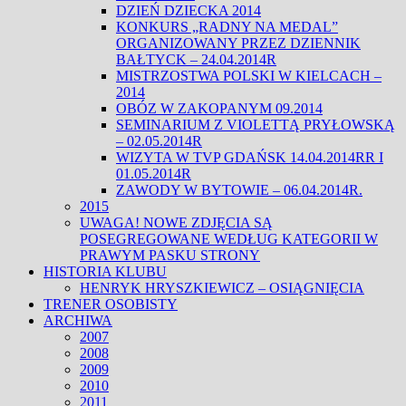
DZIEŃ DZIECKA 2014
KONKURS „RADNY NA MEDAL”
ORGANIZOWANY PRZEZ DZIENNIK
BAŁTYCK – 24.04.2014R
MISTRZOSTWA POLSKI W KIELCACH –
2014
OBÓZ W ZAKOPANYM 09.2014
SEMINARIUM Z VIOLETTĄ PRYŁOWSKĄ
– 02.05.2014R
WIZYTA W TVP GDAŃSK 14.04.2014RR I
01.05.2014R
ZAWODY W BYTOWIE – 06.04.2014R.
2015
UWAGA! NOWE ZDJĘCIA SĄ
POSEGREGOWANE WEDŁUG KATEGORII W
PRAWYM PASKU STRONY
HISTORIA KLUBU
HENRYK HRYSZKIEWICZ – OSIĄGNIĘCIA
TRENER OSOBISTY
ARCHIWA
2007
2008
2009
2010
2011