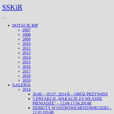
Skip
Facebook
Twitter
SSKiR
to
content
Open
Menu
DOTACJE BIP
2007
2008
2009
2010
2012
2013
2014
2015
2016
2017
2018
2019
GALERIA
2014
30.06. – 05.07. 2014 R – OBÓZ PRZYWIDZ
5 DNI AKCJI „WAKACJE ZA WŁASNE
PIENIĄDZE” – 12.04-17.04.2014R
DEBIUTY W OSTROWII MOZOWIECKIEJ –
22.03.2014R.