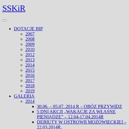
Skip
Facebook
Twitter
SSKiR
to
content
Open
Menu
DOTACJE BIP
2007
2008
2009
2010
2012
2013
2014
2015
2016
2017
2018
2019
GALERIA
2014
30.06. – 05.07. 2014 R – OBÓZ PRZYWIDZ
5 DNI AKCJI „WAKACJE ZA WŁASNE
PIENIĄDZE” – 12.04-17.04.2014R
DEBIUTY W OSTROWII MOZOWIECKIEJ –
22.03.2014R.