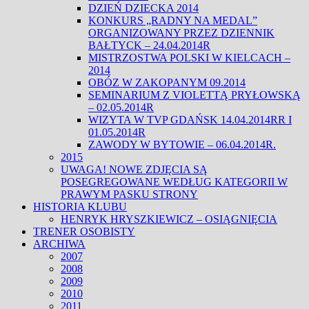
DZIEŃ DZIECKA 2014
KONKURS „RADNY NA MEDAL”
ORGANIZOWANY PRZEZ DZIENNIK
BAŁTYCK – 24.04.2014R
MISTRZOSTWA POLSKI W KIELCACH –
2014
OBÓZ W ZAKOPANYM 09.2014
SEMINARIUM Z VIOLETTĄ PRYŁOWSKĄ
– 02.05.2014R
WIZYTA W TVP GDAŃSK 14.04.2014RR I
01.05.2014R
ZAWODY W BYTOWIE – 06.04.2014R.
2015
UWAGA! NOWE ZDJĘCIA SĄ
POSEGREGOWANE WEDŁUG KATEGORII W
PRAWYM PASKU STRONY
HISTORIA KLUBU
HENRYK HRYSZKIEWICZ – OSIĄGNIĘCIA
TRENER OSOBISTY
ARCHIWA
2007
2008
2009
2010
2011