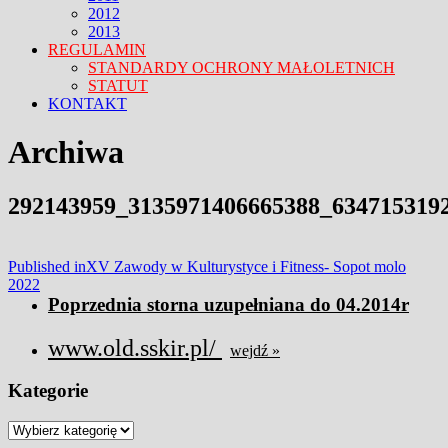
2012
2013
REGULAMIN
STANDARDY OCHRONY MAŁOLETNICH
STATUT
KONTAKT
FACEBOOK
TWITTER
CLOSE
Archiwa
MENU
292143959_3135971406665388_634715319
Nawigacja
Published in
XV Zawody w Kulturystyce i Fitness- Sopot molo
2022
wpisu
Poprzednia storna uzupełniana do 04.2014r
www.old.sskir.pl/
wejdź »
Kategorie
Kategorie