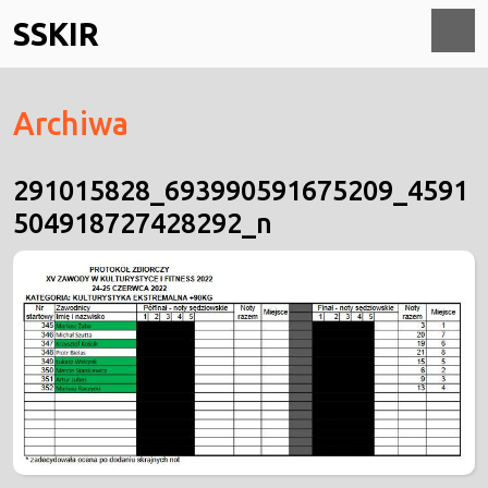
Skip
SSKIR
to
content
O
Archiwa
M
291015828_693990591675209_4591
504918727428292_n