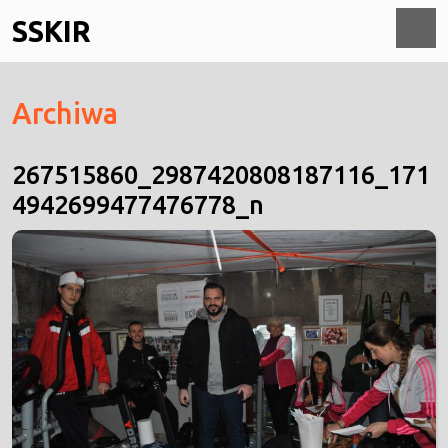
Skip
SSKIR
to
content
O
Archiwa
M
267515860_2987420808187116_171
4942699477476778_n