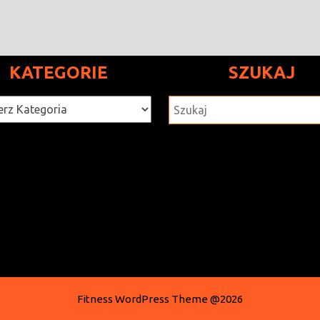
KATEGORIE
SZUKAJ
rie
SZUKAJ
Fitness WordPress Theme
@2026