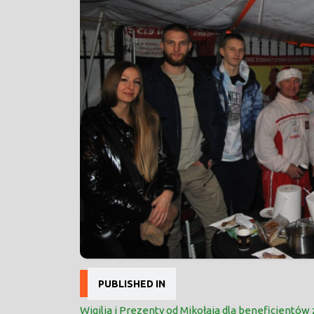
Nawigacja
PUBLISHED IN
wpisu
Wigilia i Prezenty od Mikołaja dla beneficjentów