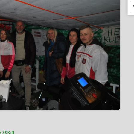
K
 z SSKiR