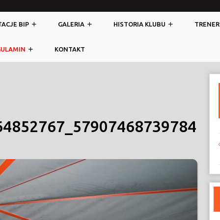
ACJE BIP
GALERIA
HISTORIA KLUBU
TRENER
GULAMIN
KONTAKT
64852767_57907468739784