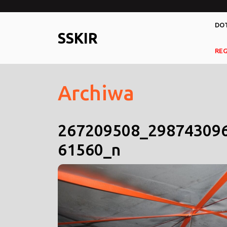
Skip
to
DOT
content
SSKIR
RE
Archiwa
267209508_29874309
61560_n