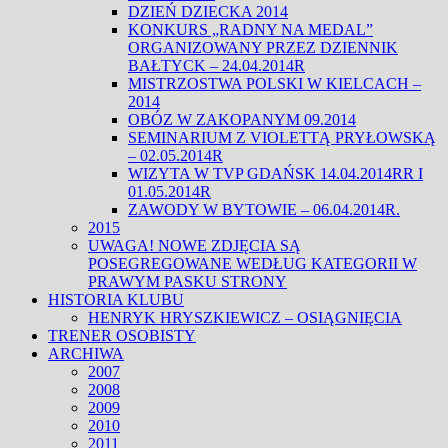
DZIEŃ DZIECKA 2014
KONKURS „RADNY NA MEDAL”
ORGANIZOWANY PRZEZ DZIENNIK
BAŁTYCK – 24.04.2014R
MISTRZOSTWA POLSKI W KIELCACH –
2014
OBÓZ W ZAKOPANYM 09.2014
SEMINARIUM Z VIOLETTĄ PRYŁOWSKĄ
– 02.05.2014R
WIZYTA W TVP GDAŃSK 14.04.2014RR I
01.05.2014R
ZAWODY W BYTOWIE – 06.04.2014R.
2015
UWAGA! NOWE ZDJĘCIA SĄ
POSEGREGOWANE WEDŁUG KATEGORII W
PRAWYM PASKU STRONY
HISTORIA KLUBU
HENRYK HRYSZKIEWICZ – OSIĄGNIĘCIA
TRENER OSOBISTY
ARCHIWA
2007
2008
2009
2010
2011