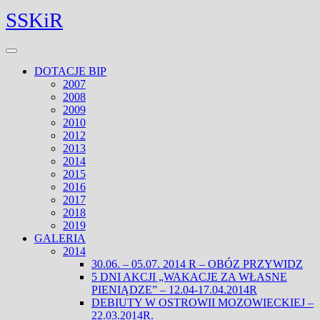
Skip
Facebook
Twitter
SSKiR
to
content
Open
Menu
DOTACJE BIP
2007
2008
2009
2010
2012
2013
2014
2015
2016
2017
2018
2019
GALERIA
2014
30.06. – 05.07. 2014 R – OBÓZ PRZYWIDZ
5 DNI AKCJI „WAKACJE ZA WŁASNE
PIENIĄDZE” – 12.04-17.04.2014R
DEBIUTY W OSTROWII MOZOWIECKIEJ –
22.03.2014R.