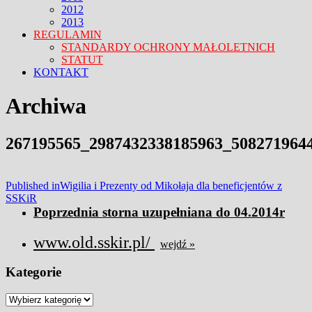
2012
2013
REGULAMIN
STANDARDY OCHRONY MAŁOLETNICH
STATUT
KONTAKT
FACEBOOK
TWITTER
CLOSE
Archiwa
MENU
267195565_2987432338185963_508271964
Nawigacja
Published in
Wigilia i Prezenty od Mikołaja dla beneficjentów z
SSKiR
wpisu
Poprzednia storna uzupełniana do 04.2014r
www.old.sskir.pl/
wejdź »
Kategorie
Kategorie