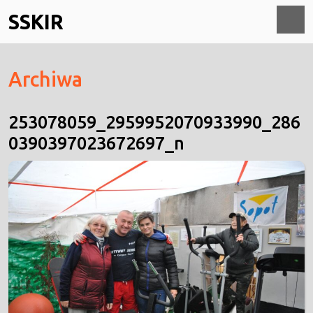
Skip
SSKIR
to
content
O
Archiwa
M
253078059_2959952070933990_286
0390397023672697_n