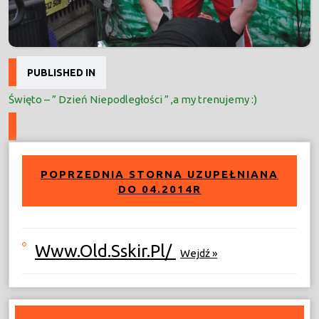
Nawigacja
PUBLISHED IN
wpisu
Święto – ” Dzień Niepodległości ” ,a my trenujemy :)
POPRZEDNIA STORNA UZUPEŁNIANA
DO 04.2014R
Www.old.sskir.pl/
Wejdź »