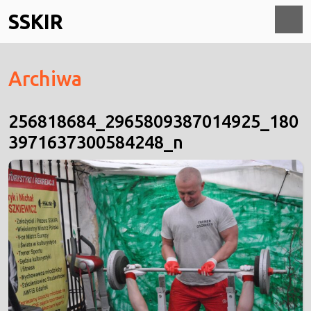
Skip
SSKIR
to
content
O
Archiwa
M
256818684_2965809387014925_180
3971637300584248_n