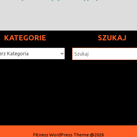
KATEGORIE
SZUKAJ
rie
SZUKAJ
Fitness WordPress Theme
@2026