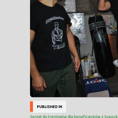
Nawigacja
PUBLISHED IN
wpisu
Sprzęt do treningów dla beneficjentów z Sopockie