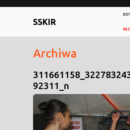
Skip
to
DOT
content
SSKIR
RE
Archiwa
311661158_32278324
92311_n