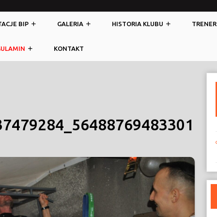
ACJE BIP
GALERIA
HISTORIA KLUBU
TRENER
GULAMIN
KONTAKT
37479284_56488769483301