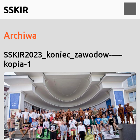
Skip
SSKIR
to
content
O
Archiwa
M
SSKIR2023_koniec_zawodow-—-
kopia-1