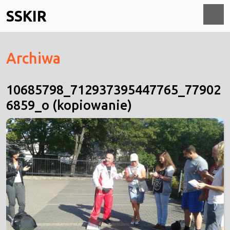
Skip
SSKIR
to
content
O
Archiwa
M
10685798_712937395447765_77902
6859_o (kopiowanie)