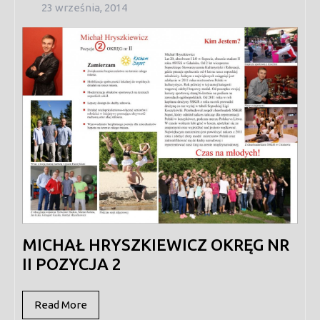
23
23 września, 2014
września,
2014
MICHAŁ HRYSZKIEWICZ OKRĘG NR
II POZYCJA 2
Read
Read More
More