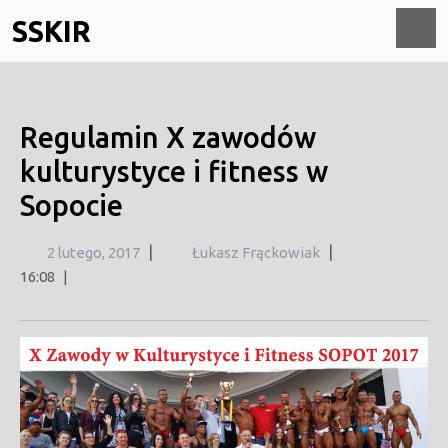
Skip
SSKIR
to
content
O
M
Regulamin X zawodów
kulturystyce i fitness w
Sopocie
2
|
|
2 lutego, 2017
Łukasz Frąckowiak
lutego,
16:08
|
2017