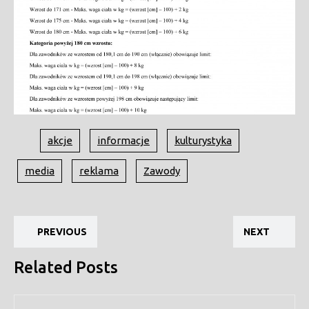
akcje
informacje
kulturystyka
media
reklama
Zawody
Nawigacja
Previous
Ne
wpisu
PREVIOUS
NEXT
post:
pos
Related Posts