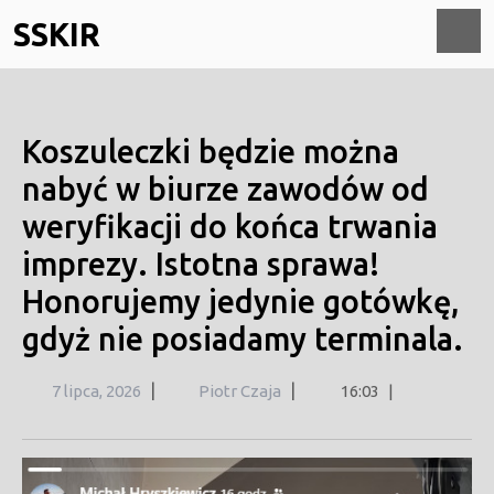
Skip
SSKIR
to
content
O
M
Koszuleczki będzie można
nabyć w biurze zawodów od
weryfikacji do końca trwania
imprezy. Istotna sprawa!
Honorujemy jedynie gotówkę,
gdyż nie posiadamy terminala.
7
|
|
7 lipca, 2026
Piotr Czaja
16:03
|
lipca,
2026