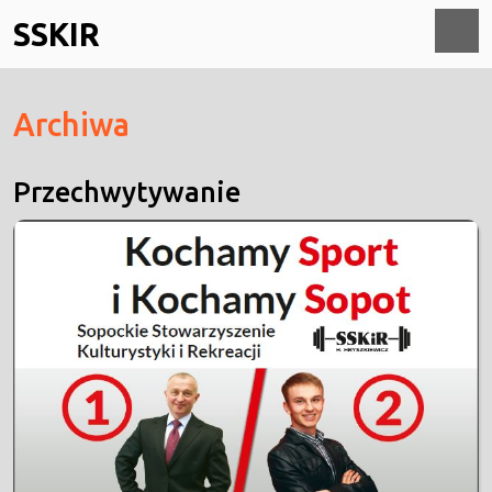
Skip
SSKIR
to
content
O
Archiwa
M
Przechwytywanie