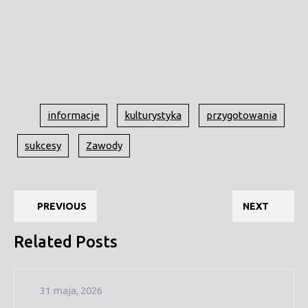
informacje
kulturystyka
przygotowania
sukcesy
Zawody
Nawigacja
Previous
Ne
wpisu
PREVIOUS
NEXT
post:
pos
Related Posts
31
31 maja, 2026
maja,