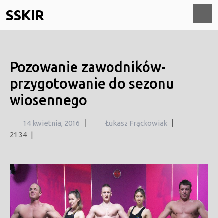
Skip
SSKIR
to
content
O
M
Pozowanie zawodników-
przygotowanie do sezonu
wiosennego
14
|
|
14 kwietnia, 2016
Łukasz Frąckowiak
kwietnia,
21:34
|
2016