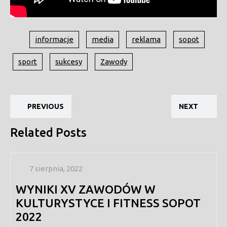
informacje
media
reklama
sopot
sport
sukcesy
Zawody
Nawigacja
Previous
Ne
wpisu
PREVIOUS
NEXT
post:
pos
Related Posts
7
7 sierpnia, 2022
sierpnia,
WYNIKI XV ZAWODÓW W
2022
KULTURYSTYCE I FITNESS SOPOT
2022