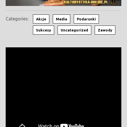
Categories:
Akcje
Media
Podarunki
Sukcesy
Uncategorized
Zawody