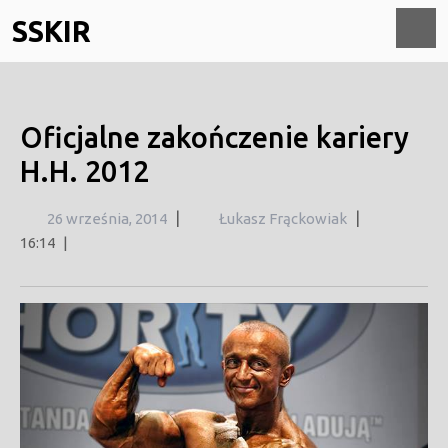
Skip
SSKIR
to
content
O
M
Oficjalne zakończenie kariery
H.H. 2012
26
|
|
26 września, 2014
Łukasz Frąckowiak
września,
16:14
|
2014