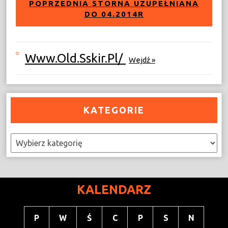
POPRZEDNIA STORNA UZUPEŁNIANA
DO 04.2014R
Www.old.sskir.pl/
Wejdź »
KATEGORIE
Kategorie
KALENDARZ
P
W
Ś
C
P
S
N