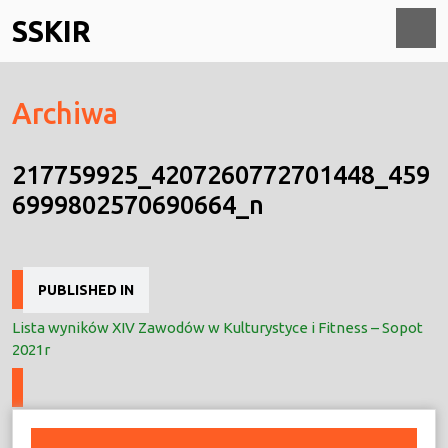
Skip
SSKIR
to
content
O
Archiwa
M
217759925_4207260772701448_459
6999802570690664_n
Nawigacja
PUBLISHED IN
wpisu
Lista wyników XIV Zawodów w Kulturystyce i Fitness – Sopot
2021r