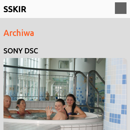
Skip
SSKIR
to
content
O
Archiwa
M
SONY DSC