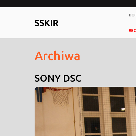
Skip
to
DOT
content
SSKIR
RE
Archiwa
SONY DSC