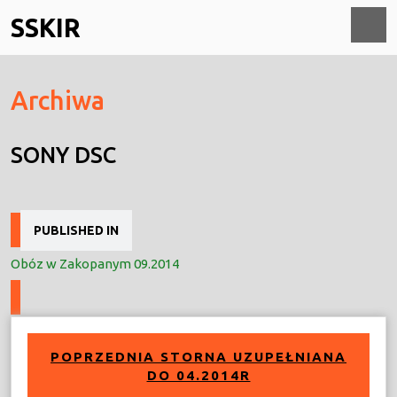
Skip
SSKIR
to
content
O
Archiwa
M
SONY DSC
Nawigacja
PUBLISHED IN
wpisu
Obóz w Zakopanym 09.2014
POPRZEDNIA STORNA UZUPEŁNIANA
DO 04.2014R