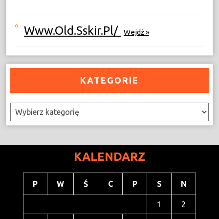
Www.old.sskir.pl/
Wejdź »
KATEGORIE
Kategorie
KALENDARZ
P
W
Ś
C
P
S
N
1
2