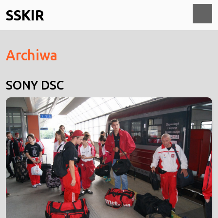
Skip
SSKIR
to
content
O
Archiwa
M
SONY DSC