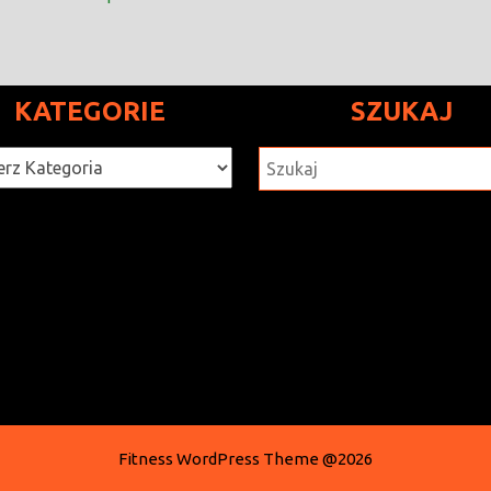
KATEGORIE
SZUKAJ
rie
SZUKAJ
Fitness WordPress Theme
@2026