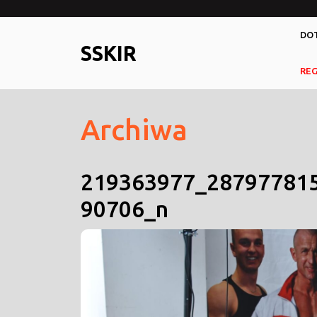
Skip
to
DOT
content
SSKIR
RE
Archiwa
219363977_28797781
90706_n