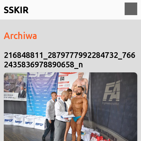
Skip
SSKIR
to
content
O
Archiwa
M
216848811_2879777992284732_766
2435836978890658_n