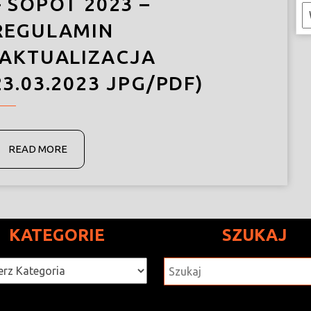
– SOPOT 2023 –
K
REGULAMIN
[AKTUALIZACJA
23.03.2023 JPG/PDF)
READ
READ MORE
MORE
KATEGORIE
SZUKAJ
rie
SZUKAJ