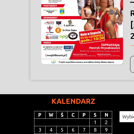
KALENDARZ
Katego
P
W
Ś
C
P
S
N
1
2
3
4
5
6
7
8
9