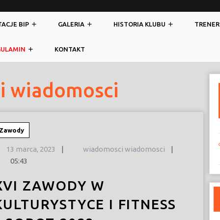
ACJE BIP
GALERIA
HISTORIA KLUBU
TRENER
GULAMIN
KONTAKT
i wiadomosci
Zawody
13
13 marca, 2023
|
wiadomosci wiadomosci
|
marca,
05:43
2023
XVI ZAWODY W
KULTURYSTYCE I FITNESS