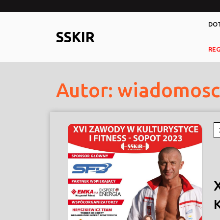
Skip
to
DOT
content
SSKIR
RE
Autor:
wiadomosc