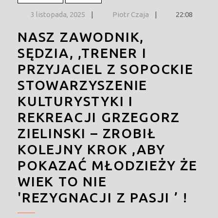
3
3 listopada, 2025
|
Piotr Czaja
|
22:08
listopada,
NASZ ZAWODNIK,
2025
SĘDZIA, ,TRENER I
PRZYJACIEL Z SOPOCKIE
STOWARZYSZENIE
KULTURYSTYKI I
REKREACJI GRZEGORZ
ZIELINSKI – ZROBIŁ
KOLEJNY KROK ,ABY
POKAZAĆ MŁODZIEŻY ŻE
WIEK TO NIE
'REZYGNACJI Z PASJI ’ !