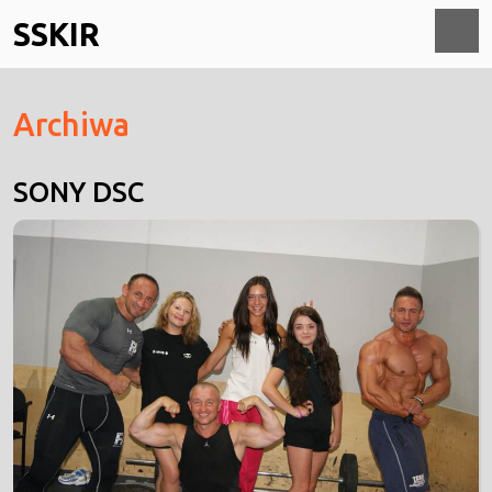
Skip
SSKIR
to
content
O
Archiwa
M
SONY DSC