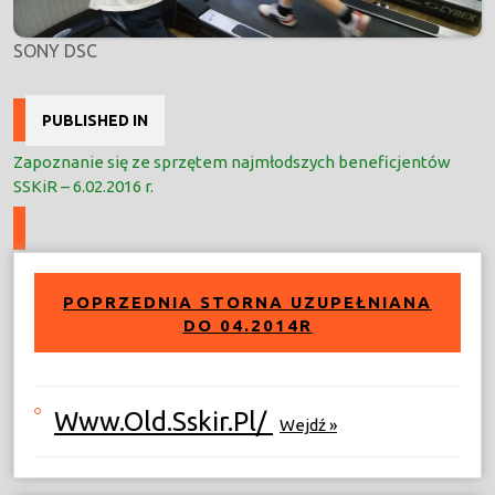
SONY DSC
Nawigacja
PUBLISHED IN
wpisu
Zapoznanie się ze sprzętem najmłodszych beneficjentów
SSKiR – 6.02.2016 r.
POPRZEDNIA STORNA UZUPEŁNIANA
DO 04.2014R
Www.old.sskir.pl/
Wejdź »