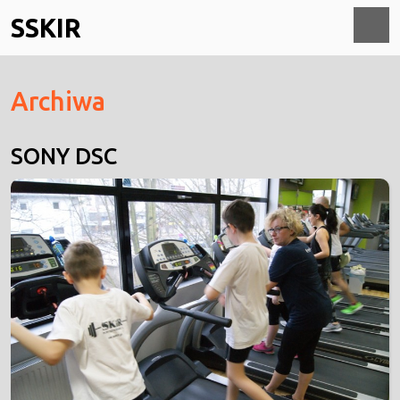
Skip
SSKIR
to
content
O
Archiwa
M
SONY DSC