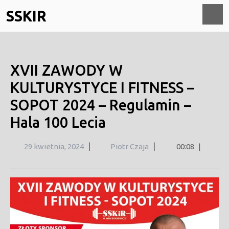
Skip
SSKIR
to
content
O
M
XVII ZAWODY W
KULTURYSTYCE I FITNESS –
SOPOT 2024 – Regulamin –
Hala 100 Lecia
29
|
|
29 kwietnia, 2024
Piotr Czaja
00:08
|
kwietnia,
2024