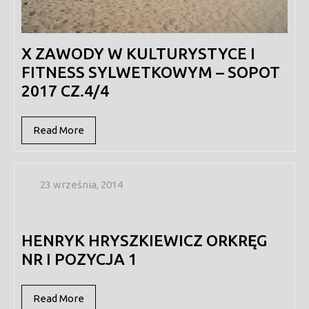
X ZAWODY W KULTURYSTYCE I
FITNESS SYLWETKOWYM – SOPOT
2017 CZ.4/4
Read
Read More
More
23
23 września, 2014
września,
2014
HENRYK HRYSZKIEWICZ ORKRĘG
NR I POZYCJA 1
Read
Read More