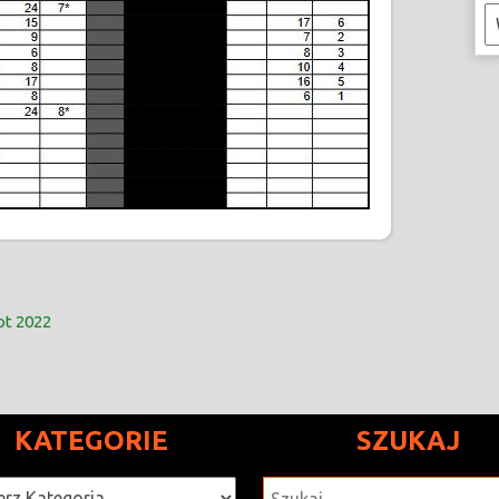
K
ot 2022
KATEGORIE
SZUKAJ
rie
SZUKAJ