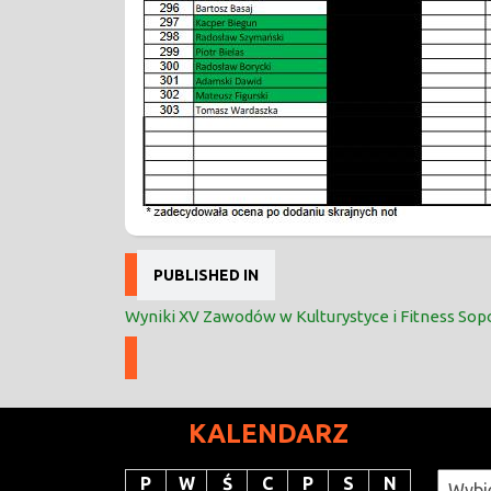
Nawigacja
PUBLISHED IN
wpisu
Wyniki XV Zawodów w Kulturystyce i Fitness Sop
KALENDARZ
Katego
P
W
Ś
C
P
S
N