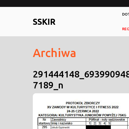
Skip
to
DOT
content
SSKIR
RE
Archiwa
291444148_69399094
7189_n