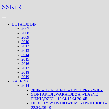
Skip
Facebook
Twitter
SSKiR
to
content
Open
Menu
DOTACJE BIP
2007
2008
2009
2010
2012
2013
2014
2015
2016
2017
2018
2019
GALERIA
2014
30.06. – 05.07. 2014 R – OBÓZ PRZYWIDZ
5 DNI AKCJI „WAKACJE ZA WŁASNE
PIENIĄDZE” – 12.04-17.04.2014R
DEBIUTY W OSTROWII MOZOWIECKIEJ –
22.03.2014R.