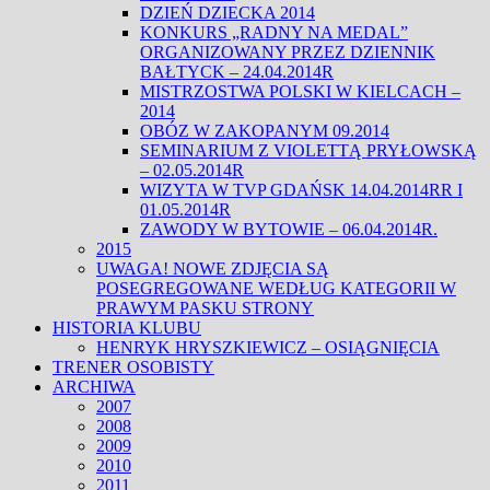
DZIEŃ DZIECKA 2014
KONKURS „RADNY NA MEDAL”
ORGANIZOWANY PRZEZ DZIENNIK
BAŁTYCK – 24.04.2014R
MISTRZOSTWA POLSKI W KIELCACH –
2014
OBÓZ W ZAKOPANYM 09.2014
SEMINARIUM Z VIOLETTĄ PRYŁOWSKĄ
– 02.05.2014R
WIZYTA W TVP GDAŃSK 14.04.2014RR I
01.05.2014R
ZAWODY W BYTOWIE – 06.04.2014R.
2015
UWAGA! NOWE ZDJĘCIA SĄ
POSEGREGOWANE WEDŁUG KATEGORII W
PRAWYM PASKU STRONY
HISTORIA KLUBU
HENRYK HRYSZKIEWICZ – OSIĄGNIĘCIA
TRENER OSOBISTY
ARCHIWA
2007
2008
2009
2010
2011