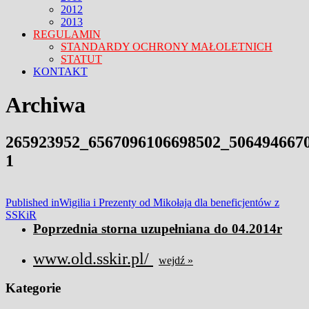
2012
2013
REGULAMIN
STANDARDY OCHRONY MAŁOLETNICH
STATUT
KONTAKT
FACEBOOK
TWITTER
CLOSE
Archiwa
MENU
265923952_6567096106698502_506494667
1
Nawigacja
Published in
Wigilia i Prezenty od Mikołaja dla beneficjentów z
SSKiR
wpisu
Poprzednia storna uzupełniana do 04.2014r
www.old.sskir.pl/
wejdź »
Kategorie