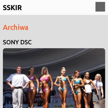
Skip
SSKIR
to
content
O
Archiwa
M
SONY DSC