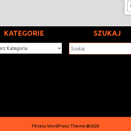
K
KATEGORIE
SZUKAJ
rie
SZUKAJ
Fitness WordPress Theme
@2026