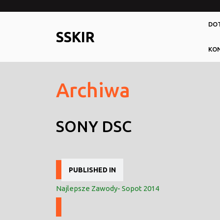
Skip
to
DOT
content
SSKIR
KO
Archiwa
SONY DSC
Nawigacja
PUBLISHED IN
wpisu
Najlepsze Zawody- Sopot 2014