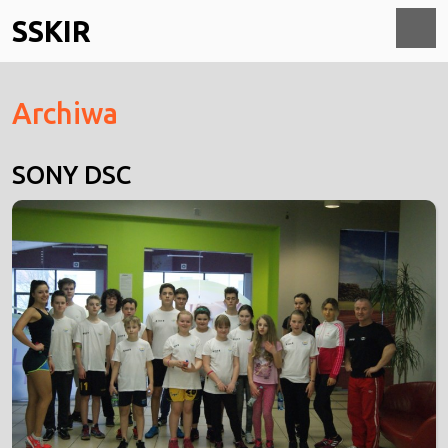
Skip
SSKIR
to
content
O
Archiwa
M
SONY DSC